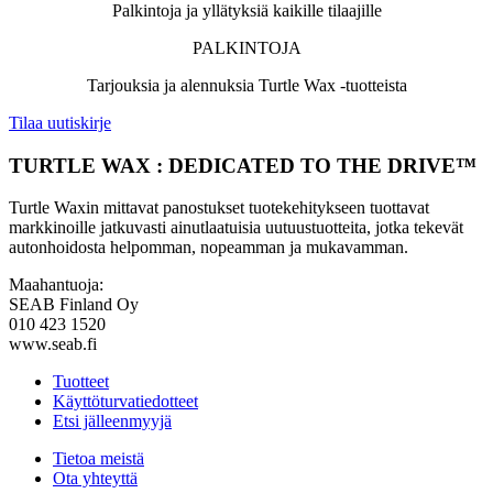
Palkintoja ja yllätyksiä kaikille tilaajille
PALKINTOJA
Tarjouksia ja alennuksia Turtle Wax -tuotteista
Tilaa uutiskirje
TURTLE WAX : DEDICATED TO THE DRIVE™
Turtle Waxin mittavat panostukset tuotekehitykseen tuottavat
markkinoille jatkuvasti ainutlaatuisia uutuustuotteita, jotka tekevät
autonhoidosta helpomman, nopeamman ja mukavamman.
Maahantuoja:
SEAB Finland Oy
010 423 1520
www.seab.fi
Tuotteet
Käyttöturvatiedotteet
Etsi jälleenmyyjä
Tietoa meistä
Ota yhteyttä