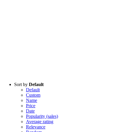
Sort by
Default
Default
Custom
Name
Price
Date
Popularity (sales)
Average rating
Relevance