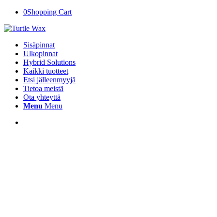
0
Shopping Cart
Sisäpinnat
Ulkopinnat
Hybrid Solutions
Kaikki tuotteet
Etsi jälleenmyyjä
Tietoa meistä
Ota yhteyttä
Menu
Menu