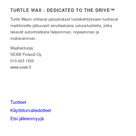
TURTLE WAX : DEDICATED TO THE DRIVE™
Turtle Waxin mittavat panostukset tuotekehitykseen tuottavat
markkinoille jatkuvasti ainutlaatuisia uutuustuotteita, jotka
tekevät autonhoidosta helpomman, nopeamman ja
mukavamman.
Maahantuoja:
SEAB Finland Oy
010 423 1520
www.seab.fi
Tuotteet
Käyttöturvatiedotteet
Etsi jälleenmyyjä