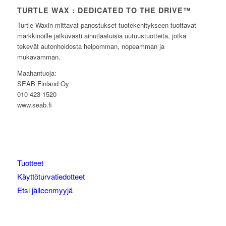
TURTLE WAX : DEDICATED TO THE DRIVE™
Turtle Waxin mittavat panostukset tuotekehitykseen tuottavat
markkinoille jatkuvasti ainutlaatuisia uutuustuotteita, jotka
tekevät autonhoidosta helpomman, nopeamman ja
mukavamman.
Maahantuoja:
SEAB Finland Oy
010 423 1520
www.seab.fi
Tuotteet
Käyttöturvatiedotteet
Etsi jälleenmyyjä