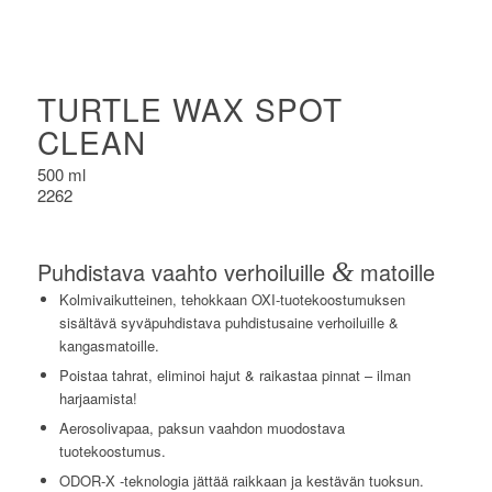
TURTLE WAX SPOT
CLEAN
500 ml
2262
Puhdistava vaahto verhoiluille
&
matoille
Kolmivaikutteinen, tehokkaan OXI-tuotekoostumuksen
sisältävä syväpuhdistava puhdistusaine verhoiluille &
kangasmatoille.
Poistaa tahrat, eliminoi hajut & raikastaa pinnat – ilman
harjaamista!
Aerosolivapaa, paksun vaahdon muodostava
tuotekoostumus.
ODOR-X -teknologia jättää raikkaan ja kestävän tuoksun.