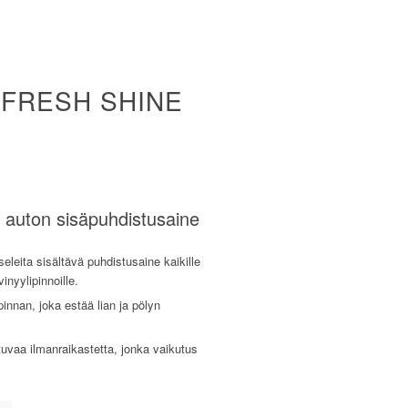
 FRESH SHINE
 auton sisäpuhdistusaine
eleita sisältävä puhdistusaine kaikille
vinyylipinnoille.
pinnan, joka estää lian ja pölyn
tuvaa ilmanraikastetta, jonka vaikutus