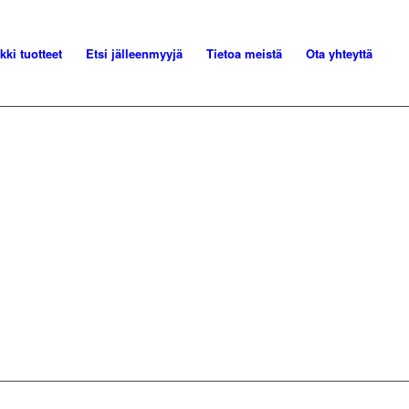
kki tuotteet
Etsi jälleenmyyjä
Tietoa meistä
Ota yhteyttä