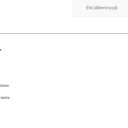
Etsi jälleenmyyjä
T
otteen
,
naista