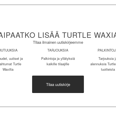
AIPAATKO LISÄÄ TURTLE WAXI
TIlaa ilmainen uutiskirjeemme
UUTUUKSIA
TARJOUKSIA
PALKINTO
udet, uutiset ja
Palkintoja ja yllätyksiä
Tarjouksia j
ahtumat Turtle
kaikille tilaajille
alennuksia Turtl
Waxilta
tuotteista
Tilaa uutiskirje