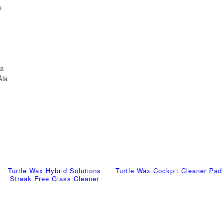
e
ta
Älä
Turtle Wax Hybrid Solutions
Turtle Wax Cockpit Cleaner Pad
Streak Free Glass Cleaner