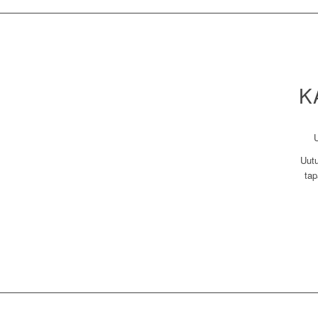
K
Uutu
tap