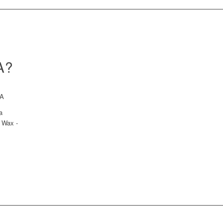
A?
JA
a
e Wax -