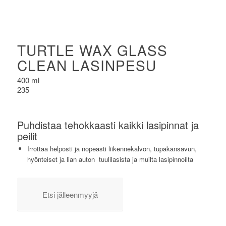
TURTLE WAX GLASS
CLEAN LASINPESU
400 ml
235
Puhdistaa tehokkaasti kaikki lasipinnat ja
peilit
Irrottaa helposti ja nopeasti liikennekalvon, tupakansavun,
hyönteiset ja lian auton tuulilasista ja muilta lasipinnoilta
Etsi jälleenmyyjä