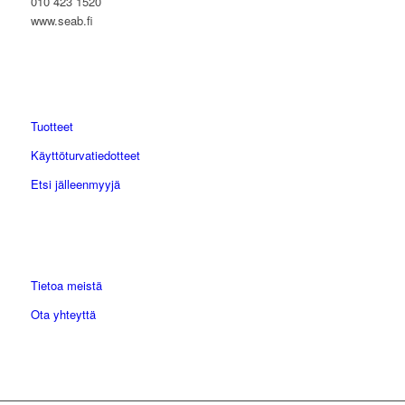
010 423 1520
www.seab.fi
Tuotteet
Käyttöturvatiedotteet
Etsi jälleenmyyjä
Tietoa meistä
Ota yhteyttä