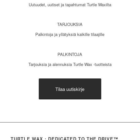
Uutuudet, uutiset ja tapahtumat Turtle Waxilta
TARJOUKSIA
Palkintoja ja yllätyksiä kaikille tilaajille
PALKINTOJA
Tarjouksia ja alennuksia Turtle Wax -tuotteista
Tilaa uutiskirje
TURTLE WAX : DEDICATED TO THE DRIVE™