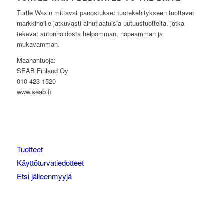
Turtle Waxin mittavat panostukset tuotekehitykseen tuottavat
markkinoille jatkuvasti ainutlaatuisia uutuustuotteita, jotka
tekevät autonhoidosta helpomman, nopeamman ja
mukavamman.
Maahantuoja:
SEAB Finland Oy
010 423 1520
www.seab.fi
Tuotteet
Käyttöturvatiedotteet
Etsi jälleenmyyjä