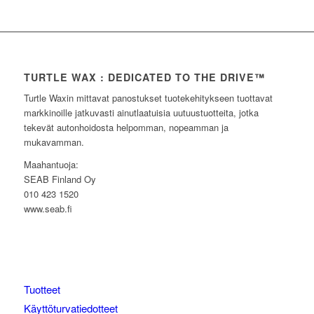
TURTLE WAX : DEDICATED TO THE DRIVE™
Turtle Waxin mittavat panostukset tuotekehitykseen tuottavat
markkinoille jatkuvasti ainutlaatuisia uutuustuotteita, jotka
tekevät autonhoidosta helpomman, nopeamman ja
mukavamman.
Maahantuoja:
SEAB Finland Oy
010 423 1520
www.seab.fi
Tuotteet
Käyttöturvatiedotteet