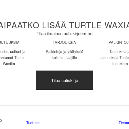
AIPAATKO LISÄÄ TURTLE WAXI
TIlaa ilmainen uutiskirjeemme
UUTUUKSIA
TARJOUKSIA
PALKINTO
udet, uutiset ja
Palkintoja ja yllätyksiä
Tarjouksia j
ahtumat Turtle
kaikille tilaajille
alennuksia Turtl
Waxilta
tuotteista
Tilaa uutiskirje
O
Tuotteet
Tieto