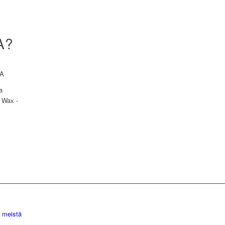
A?
JA
a
e Wax -
a meistä