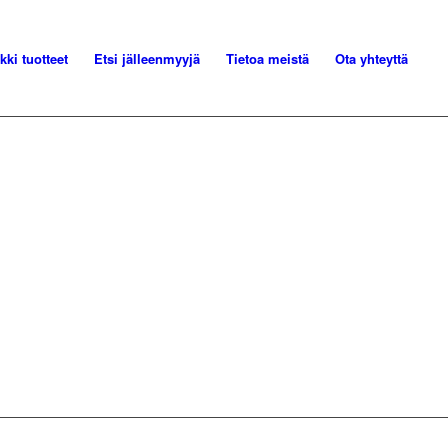
kki tuotteet
Etsi jälleenmyyjä
Tietoa meistä
Ota yhteyttä