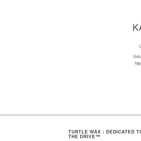
K
Uutu
tap
TURTLE WAX : DEDICATED T
THE DRIVE™