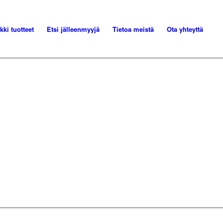
kki tuotteet
Etsi jälleenmyyjä
Tietoa meistä
Ota yhteyttä