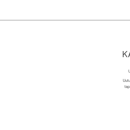
K
Uutu
tap