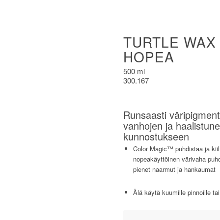
TURTLE WAX
HOPEA
500 ml
300.167
Runsaasti väripigment
vanhojen ja haalistune
kunnostukseen
Color Magic™ puhdistaa ja kiil
nopeakäyttöinen värivaha puhd
pienet naarmut ja hankaumat
Älä käytä kuumille pinnoille t