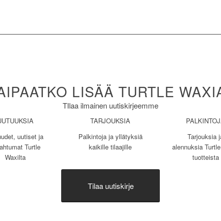
AIPAATKO LISÄÄ TURTLE WAXI
TIlaa ilmainen uutiskirjeemme
UUTUUKSIA
TARJOUKSIA
PALKINTO
udet, uutiset ja
Palkintoja ja yllätyksiä
Tarjouksia j
ahtumat Turtle
kaikille tilaajille
alennuksia Turtl
Waxilta
tuotteista
Tilaa uutiskirje