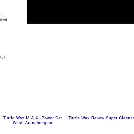
la
pieni
 ja
Turtle Wax M.A.X.-Power Car
Turtle Wax Renew Super Cleane
Wash Autoshampoo