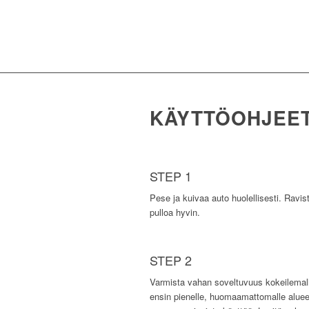
KÄYTTÖOHJEE
STEP 1
Pese ja kuivaa auto huolellisesti. Ravis
pulloa hyvin.
STEP 2
Varmista vahan soveltuvuus kokeilemal
ensin pienelle, huomaamattomalle aluee