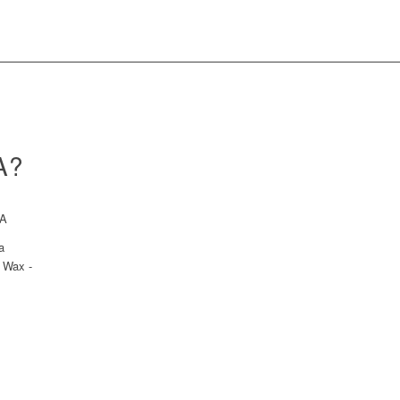
A?
JA
a
e Wax -