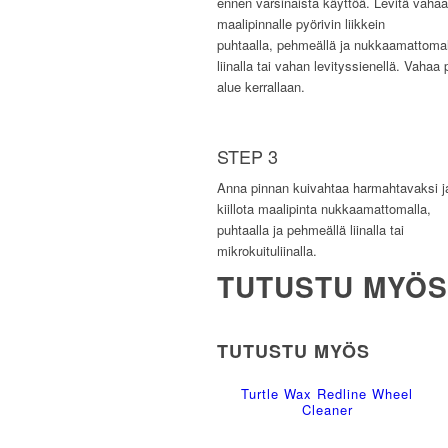
ennen varsinaista käyttöä. Levitä vahaa
maalipinnalle pyörivin liikkein
puhtaalla, pehmeällä ja nukkaamattomal
liinalla tai vahan levityssienellä. Vahaa 
alue kerrallaan.
STEP 3
Anna pinnan kuivahtaa harmahtavaksi ja
kiillota maalipinta nukkaamattomalla,
puhtaalla ja pehmeällä liinalla tai
mikrokuituliinalla.
TUTUSTU MYÖS
TUTUSTU MYÖS
Turtle Wax Redline Wheel
Cleaner