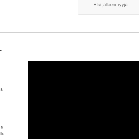
Etsi jälleenmyyjä
T
ta
la
lle