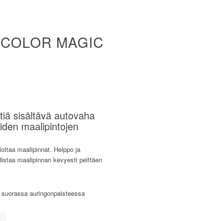
 COLOR MAGIC
tiä sisältävä autovaha
iden maalipintojen
lottaa maalipinnat. Helppo ja
istaa maalipinnan kevyesti peittäen
ai suorassa auringonpaisteessa