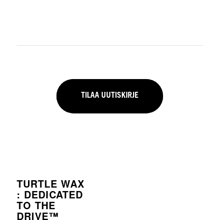
PALKINTOJA
Tarjouksia ja alennuksia Turtle Wax -tuotteista
TILAA UUTISKIRJE
TURTLE WAX
: DEDICATED
TO THE
DRIVE™