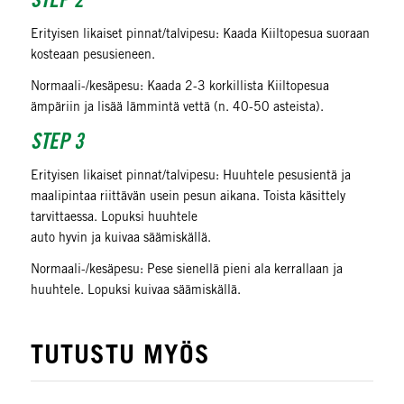
STEP 2
Erityisen likaiset pinnat/talvipesu: Kaada Kiiltopesua suoraan
kosteaan pesusieneen.
Normaali-/kesäpesu: Kaada 2-3 korkillista Kiiltopesua
ämpäriin ja lisää lämmintä vettä (n. 40-50 asteista).
STEP 3
Erityisen likaiset pinnat/talvipesu: Huuhtele pesusientä ja
maalipintaa riittävän usein pesun aikana. Toista käsittely
tarvittaessa. Lopuksi huuhtele
auto hyvin ja kuivaa säämiskällä.
Normaali-/kesäpesu: Pese sienellä pieni ala kerrallaan ja
huuhtele. Lopuksi kuivaa säämiskällä.
TUTUSTU MYÖS