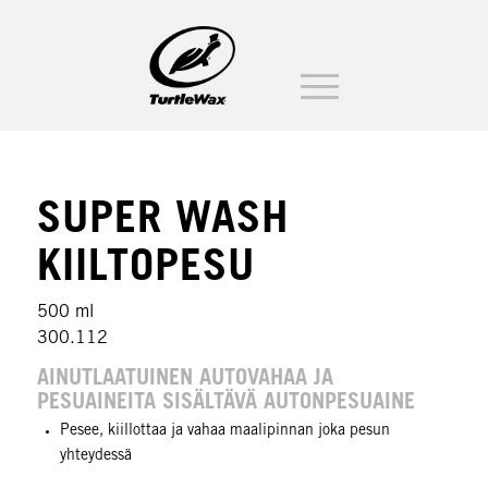
SUPER WASH
KIILTOPESU
500 ml
300.112
AINUTLAATUINEN AUTOVAHAA JA
PESUAINEITA SISÄLTÄVÄ AUTONPESUAINE
Pesee, kiillottaa ja vahaa maalipinnan joka pesun
yhteydessä