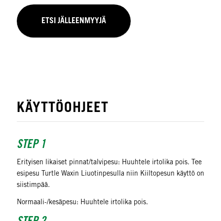
ETSI JÄLLEENMYYJÄ
KÄYTTÖOHJEET
STEP 1
Erityisen likaiset pinnat/talvipesu: Huuhtele irtolika pois. Tee
esipesu Turtle Waxin Liuotinpesulla niin Kiiltopesun käyttö on
siistimpää.
Normaali-/kesäpesu: Huuhtele irtolika pois.