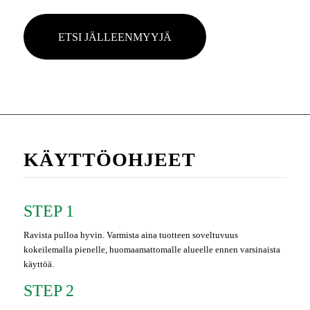
ETSI JÄLLEENMYYJÄ
KÄYTTÖOHJEET
STEP 1
Ravista pulloa hyvin. Varmista aina tuotteen soveltuvuus
kokeilemalla pienelle, huomaamattomalle alueelle ennen varsinaista
käyttöä.
STEP 2