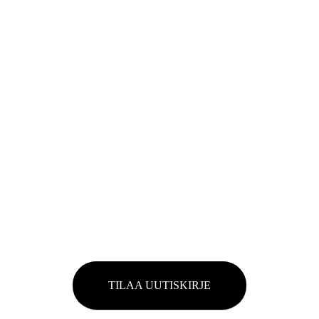
UUTUUKSIA
Uutuudet, uutiset ja tapahtumat Turtle Waxilta
TARJOUKSIA
Palkintoja ja yllätyksiä kaikille tilaajille
PALKINTOJA
Tarjouksia ja alennuksia Turtle Wax -tuotteista
TILAA UUTISKIRJE