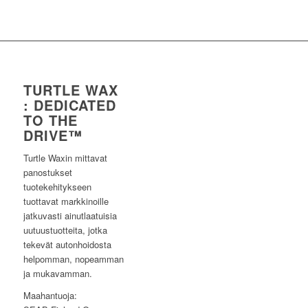
TURTLE WAX
: DEDICATED
TO THE
DRIVE™
Turtle Waxin mittavat
panostukset
tuotekehitykseen
tuottavat markkinoille
jatkuvasti ainutlaatuisia
uutuustuotteita, jotka
tekevät autonhoidosta
helpomman, nopeamman
ja mukavamman.
Maahantuoja: