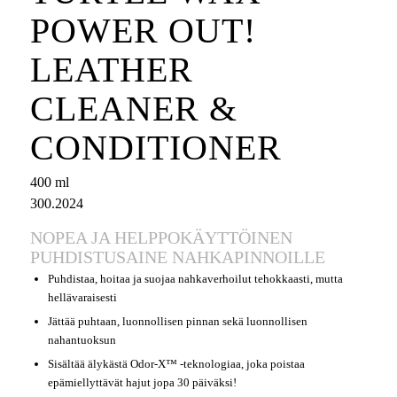
POWER OUT!
LEATHER
CLEANER
&
CONDITIONER
400 ml
300.2024
NOPEA JA HELPPOKÄYTTÖINEN
PUHDISTUSAINE NAHKAPINNOILLE
Puhdistaa, hoitaa ja suojaa nahkaverhoilut tehokkaasti, mutta
hellävaraisesti
Jättää puhtaan, luonnollisen pinnan sekä luonnollisen
nahantuoksun
Sisältää älykästä Odor-X™ -teknologiaa, joka poistaa
epämiellyttävät hajut jopa 30 päiväksi!